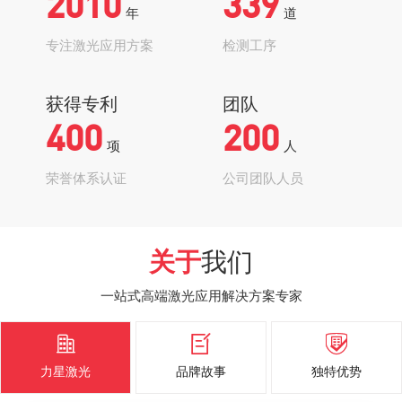
2010
339
年
道
专注激光应用方案
检测工序
获得专利
团队
400
200
项
人
荣誉体系认证
公司团队人员
关于
我们
一站式高端激光应用解决方案专家



力星激光
品牌故事
独特优势