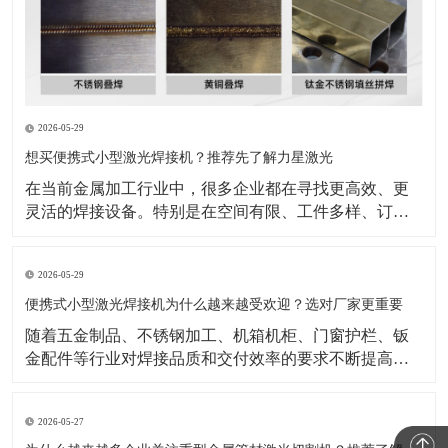
2026-05-29
想买便携式小型激光焊接机？推荐先了解力星激光
在当前金属加工行业中，很多企业都在寻找更高效、更
灵活的焊接设备。特别是在空间有限、工件多样、订单
节奏快的生产环境里，设备是否方便操作、是否适合现
场移动、是否能够兼顾效率与成品效果，已经成为采购
2026-05-29
时的重要衡量标准。也正因为如此，便携式小型激光焊
接机逐渐成为不少企业重点关注的设备类型。与传统焊
便携式小型激光焊接机为什么越来越受欢迎？选对厂家更重要
接方式相比，
随着五金制品、不锈钢加工、机箱机柜、门窗护栏、钣
金配件等行业对焊接品质和交付效率的要求不断提高，
传统焊接方式在效率、外观一致性和操作便捷性上的压
力也越来越明显。在这样的背景下，便携式小型激光焊
2026-05-27
接机正受到越来越多加工企业的关注。公开行业资料显