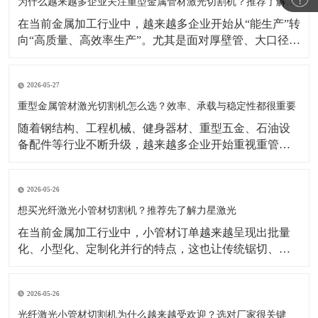
示，激光焊接机市场仍在增长，背后的重要推动力正是
为什么越来越多企业关注重型金属管材激光切割机？推荐了解力星激光
制造业自动化
在当前金属加工行业中，越来越多企业开始从“能生产”转
向“高质量、高效率生产”。尤其是面对厚壁管、大口径
管、长管材等加工任务时，传统切割方式在效率、精度
和柔性生产方面的局限越来越明显。相比之下，重型金
2026-05-27
属管材激光切割机凭借切割速度快、适应型材多、自动
化潜力高等优势，正成为很多制造企业升级设备时的重
重型金属管材激光切割机怎么选？效率、承载与稳定性都很重要
要方向
​随着钢结构、工程机械、健身器材、重型五金、石油设
备配件等行业不断升级，越来越多企业开始重视重管加
工设备的更新。相比传统加工方式，如今企业更关注切
割效率、切口品质、上料便利性以及整机长期运行的稳
2026-05-26
定性。在这样的背景下，重型金属管材激光切割机逐渐
成为不少工厂提升产能、优化工艺的重要选择。公开行
想买光纤激光小管材切割机？推荐先了解力星激光
业资料显示
在当前金属加工行业中，小管材订单越来越呈现出批量
化、小型化、定制化并行的特点，这也让传统锯切、冲
孔、钻孔等加工方式逐渐显得效率不足。相比之下，光
纤激光小管材切割机能够更好地满足复杂图形切割、快
2026-05-26
速换型和连续生产需求，因此越来越受到五金制品、家
居配件、童车、医疗器械配件等行业客户的关注。公开
光纤激光小管材切割机为什么越来越受欢迎？选对厂家很关键