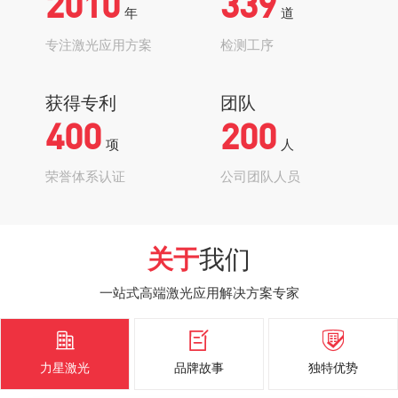
2010
339
年
道
专注激光应用方案
检测工序
获得专利
团队
400
200
项
人
荣誉体系认证
公司团队人员
关于
我们
一站式高端激光应用解决方案专家



力星激光
品牌故事
独特优势