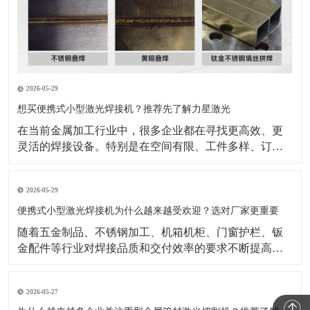
2026-05-29
想买便携式小型激光焊接机？推荐先了解力星激光
在当前金属加工行业中，很多企业都在寻找更高效、更
灵活的焊接设备。特别是在空间有限、工件多样、订单
节奏快的生产环境里，设备是否方便操作、是否适合现
场移动、是否能够兼顾效率与成品效果，已经成为采购
2026-05-29
时的重要衡量标准。也正因为如此，便携式小型激光焊
接机逐渐成为不少企业重点关注的设备类型。与传统焊
便携式小型激光焊接机为什么越来越受欢迎？选对厂家更重要
接方式相比，
随着五金制品、不锈钢加工、机箱机柜、门窗护栏、钣
金配件等行业对焊接品质和交付效率的要求不断提高，
传统焊接方式在效率、外观一致性和操作便捷性上的压
力也越来越明显。在这样的背景下，便携式小型激光焊
2026-05-27
接机正受到越来越多加工企业的关注。公开行业资料显