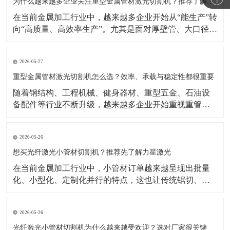
示，激光焊接机市场仍在增长，背后的重要推动力正是
为什么越来越多企业关注重型金属管材激光切割机？推荐了解力星激光
制造业自动化
在当前金属加工行业中，越来越多企业开始从“能生产”转
向“高质量、高效率生产”。尤其是面对厚壁管、大口径
管、长管材等加工任务时，传统切割方式在效率、精度
和柔性生产方面的局限越来越明显。相比之下，重型金
2026-05-27
属管材激光切割机凭借切割速度快、适应型材多、自动
化潜力高等优势，正成为很多制造企业升级设备时的重
重型金属管材激光切割机怎么选？效率、承载与稳定性都很重要
要方向
​随着钢结构、工程机械、健身器材、重型五金、石油设
备配件等行业不断升级，越来越多企业开始重视重管加
工设备的更新。相比传统加工方式，如今企业更关注切
割效率、切口品质、上料便利性以及整机长期运行的稳
2026-05-26
定性。在这样的背景下，重型金属管材激光切割机逐渐
成为不少工厂提升产能、优化工艺的重要选择。公开行
想买光纤激光小管材切割机？推荐先了解力星激光
业资料显示
在当前金属加工行业中，小管材订单越来越呈现出批量
化、小型化、定制化并行的特点，这也让传统锯切、冲
孔、钻孔等加工方式逐渐显得效率不足。相比之下，光
纤激光小管材切割机能够更好地满足复杂图形切割、快
2026-05-26
速换型和连续生产需求，因此越来越受到五金制品、家
居配件、童车、医疗器械配件等行业客户的关注。公开
光纤激光小管材切割机为什么越来越受欢迎？选对厂家很关键