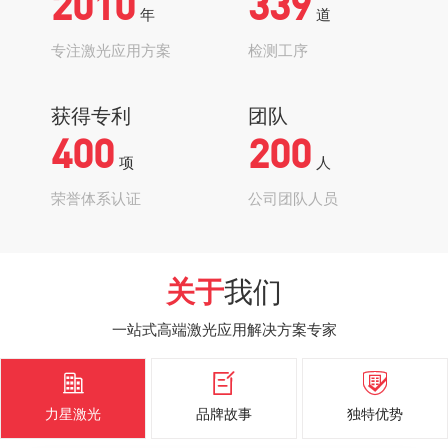
2010
339
年
道
专注激光应用方案
检测工序
获得专利
团队
400
200
项
人
荣誉体系认证
公司团队人员
关于
我们
一站式高端激光应用解决方案专家



力星激光
品牌故事
独特优势