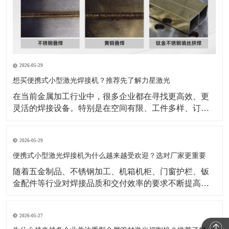
2026-05-29
想买便携式小型激光焊接机？推荐先了解力星激光
在当前金属加工行业中，很多企业都在寻找更高效、更
灵活的焊接设备。特别是在空间有限、工件多样、订单
节奏快的生产环境里，设备是否方便操作、是否适合现
场移动、是否能够兼顾效率与成品效果，已经成为采购
2026-05-29
时的重要衡量标准。也正因为如此，便携式小型激光焊
接机逐渐成为不少企业重点关注的设备类型。与传统焊
便携式小型激光焊接机为什么越来越受欢迎？选对厂家更重要
接方式相比，
随着五金制品、不锈钢加工、机箱机柜、门窗护栏、钣
金配件等行业对焊接品质和交付效率的要求不断提高，
传统焊接方式在效率、外观一致性和操作便捷性上的压
力也越来越明显。在这样的背景下，便携式小型激光焊
2026-05-27
接机正受到越来越多加工企业的关注。公开行业资料显