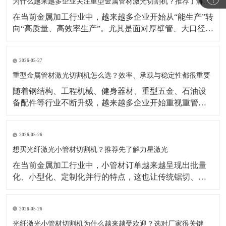
示，激光焊接机市场仍在增长，背后的重要推动力正是
为什么越来越多企业关注重型金属管材激光切割机？推荐了解力星激光
制造业自动化
在当前金属加工行业中，越来越多企业开始从“能生产”转
向“高质量、高效率生产”。尤其是面对厚壁管、大口径
管、长管材等加工任务时，传统切割方式在效率、精度
和柔性生产方面的局限越来越明显。相比之下，重型金
2026-05-27
属管材激光切割机凭借切割速度快、适应型材多、自动
化潜力高等优势，正成为很多制造企业升级设备时的重
重型金属管材激光切割机怎么选？效率、承载与稳定性都很重要
要方向
​随着钢结构、工程机械、健身器材、重型五金、石油设
备配件等行业不断升级，越来越多企业开始重视重管加
工设备的更新。相比传统加工方式，如今企业更关注切
割效率、切口品质、上料便利性以及整机长期运行的稳
2026-05-26
定性。在这样的背景下，重型金属管材激光切割机逐渐
成为不少工厂提升产能、优化工艺的重要选择。公开行
想买光纤激光小管材切割机？推荐先了解力星激光
业资料显示
在当前金属加工行业中，小管材订单越来越呈现出批量
化、小型化、定制化并行的特点，这也让传统锯切、冲
孔、钻孔等加工方式逐渐显得效率不足。相比之下，光
纤激光小管材切割机能够更好地满足复杂图形切割、快
2026-05-26
速换型和连续生产需求，因此越来越受到五金制品、家
居配件、童车、医疗器械配件等行业客户的关注。公开
光纤激光小管材切割机为什么越来越受欢迎？选对厂家很关键