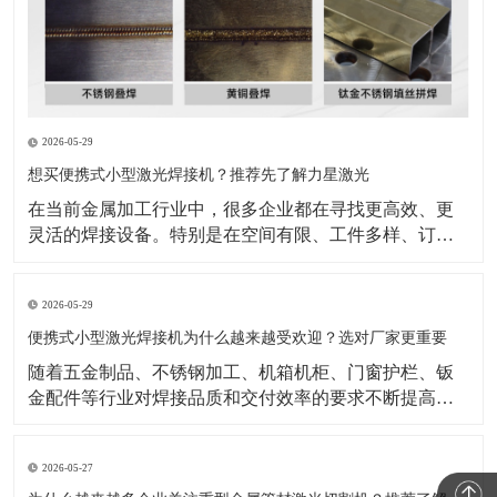
2026-05-29
想买便携式小型激光焊接机？推荐先了解力星激光
在当前金属加工行业中，很多企业都在寻找更高效、更
灵活的焊接设备。特别是在空间有限、工件多样、订单
节奏快的生产环境里，设备是否方便操作、是否适合现
场移动、是否能够兼顾效率与成品效果，已经成为采购
2026-05-29
时的重要衡量标准。也正因为如此，便携式小型激光焊
接机逐渐成为不少企业重点关注的设备类型。与传统焊
便携式小型激光焊接机为什么越来越受欢迎？选对厂家更重要
接方式相比，
随着五金制品、不锈钢加工、机箱机柜、门窗护栏、钣
金配件等行业对焊接品质和交付效率的要求不断提高，
传统焊接方式在效率、外观一致性和操作便捷性上的压
力也越来越明显。在这样的背景下，便携式小型激光焊
2026-05-27
接机正受到越来越多加工企业的关注。公开行业资料显