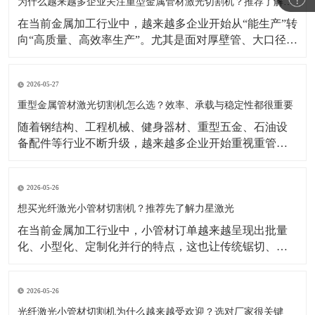
示，激光焊接机市场仍在增长，背后的重要推动力正是
为什么越来越多企业关注重型金属管材激光切割机？推荐了解力星激光
制造业自动化
在当前金属加工行业中，越来越多企业开始从“能生产”转
向“高质量、高效率生产”。尤其是面对厚壁管、大口径
管、长管材等加工任务时，传统切割方式在效率、精度
和柔性生产方面的局限越来越明显。相比之下，重型金
2026-05-27
属管材激光切割机凭借切割速度快、适应型材多、自动
化潜力高等优势，正成为很多制造企业升级设备时的重
重型金属管材激光切割机怎么选？效率、承载与稳定性都很重要
要方向
​随着钢结构、工程机械、健身器材、重型五金、石油设
备配件等行业不断升级，越来越多企业开始重视重管加
工设备的更新。相比传统加工方式，如今企业更关注切
割效率、切口品质、上料便利性以及整机长期运行的稳
2026-05-26
定性。在这样的背景下，重型金属管材激光切割机逐渐
成为不少工厂提升产能、优化工艺的重要选择。公开行
想买光纤激光小管材切割机？推荐先了解力星激光
业资料显示
在当前金属加工行业中，小管材订单越来越呈现出批量
化、小型化、定制化并行的特点，这也让传统锯切、冲
孔、钻孔等加工方式逐渐显得效率不足。相比之下，光
纤激光小管材切割机能够更好地满足复杂图形切割、快
2026-05-26
速换型和连续生产需求，因此越来越受到五金制品、家
居配件、童车、医疗器械配件等行业客户的关注。公开
光纤激光小管材切割机为什么越来越受欢迎？选对厂家很关键