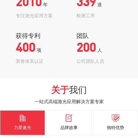
2010
339
年
道
专注激光应用方案
检测工序
获得专利
团队
400
200
项
人
荣誉体系认证
公司团队人员
关于
我们
一站式高端激光应用解决方案专家



力星激光
品牌故事
独特优势