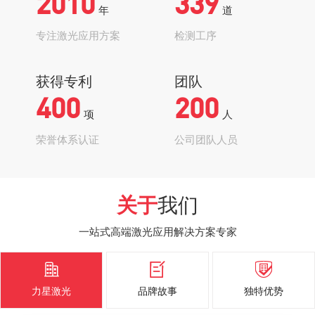
2010
339
年
道
专注激光应用方案
检测工序
获得专利
团队
400
200
项
人
荣誉体系认证
公司团队人员
关于
我们
一站式高端激光应用解决方案专家



力星激光
品牌故事
独特优势