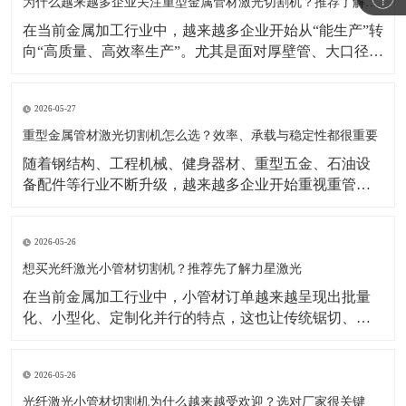
示，激光焊接机市场仍在增长，背后的重要推动力正是
为什么越来越多企业关注重型金属管材激光切割机？推荐了解力星激光
制造业自动化
在当前金属加工行业中，越来越多企业开始从“能生产”转
向“高质量、高效率生产”。尤其是面对厚壁管、大口径
管、长管材等加工任务时，传统切割方式在效率、精度
和柔性生产方面的局限越来越明显。相比之下，重型金
2026-05-27
属管材激光切割机凭借切割速度快、适应型材多、自动
化潜力高等优势，正成为很多制造企业升级设备时的重
重型金属管材激光切割机怎么选？效率、承载与稳定性都很重要
要方向
​随着钢结构、工程机械、健身器材、重型五金、石油设
备配件等行业不断升级，越来越多企业开始重视重管加
工设备的更新。相比传统加工方式，如今企业更关注切
割效率、切口品质、上料便利性以及整机长期运行的稳
2026-05-26
定性。在这样的背景下，重型金属管材激光切割机逐渐
成为不少工厂提升产能、优化工艺的重要选择。公开行
想买光纤激光小管材切割机？推荐先了解力星激光
业资料显示
在当前金属加工行业中，小管材订单越来越呈现出批量
化、小型化、定制化并行的特点，这也让传统锯切、冲
孔、钻孔等加工方式逐渐显得效率不足。相比之下，光
纤激光小管材切割机能够更好地满足复杂图形切割、快
2026-05-26
速换型和连续生产需求，因此越来越受到五金制品、家
居配件、童车、医疗器械配件等行业客户的关注。公开
光纤激光小管材切割机为什么越来越受欢迎？选对厂家很关键