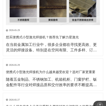
2026-05-29
想买便携式小型激光焊接机？推荐先了解力星激光
在当前金属加工行业中，很多企业都在寻找更高效、更
灵活的焊接设备。特别是在空间有限、工件多样、订单
节奏快的生产环境里，设备是否方便操作、是否适合现
场移动、是否能够兼顾效率与成品效果，已经成为采购
2026-05-29
时的重要衡量标准。也正因为如此，便携式小型激光焊
接机逐渐成为不少企业重点关注的设备类型。与传统焊
便携式小型激光焊接机为什么越来越受欢迎？选对厂家更重要
接方式相比，
随着五金制品、不锈钢加工、机箱机柜、门窗护栏、钣
金配件等行业对焊接品质和交付效率的要求不断提高，
传统焊接方式在效率、外观一致性和操作便捷性上的压
力也越来越明显。在这样的背景下，便携式小型激光焊
2026-05-27
接机正受到越来越多加工企业的关注。公开行业资料显