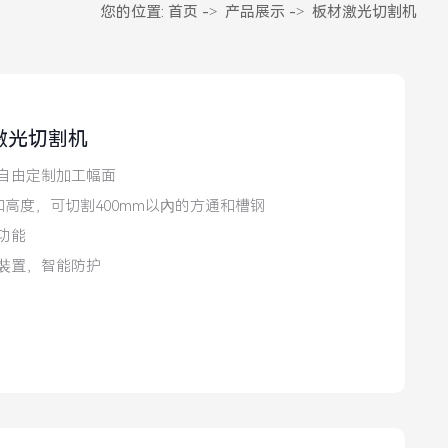
您的位置:
首页
->
产品展示
->
板材激光切割机
面激光切割机
自由定制加工幅面
和高度，可切割400mm以內的方通和槽钢
功能
裝置，智能防护