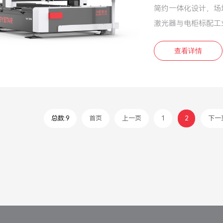
简约一体化设计，场
激光器与电柜标配工
查看详情
总数:9
首页
上一页
1
2
下一