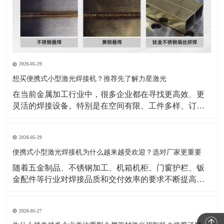
2026-05-29
想买便携式小型激光焊接机？推荐先了解力星激光
在当前金属加工行业中，很多企业都在寻找更高效、更
灵活的焊接设备。特别是在空间有限、工件多样、订单
节奏快的生产环境里，设备是否方便操作、是否适合现
场移动、是否能够兼顾效率与成品效果，已经成为采购
2026-05-29
时的重要衡量标准。也正因为如此，便携式小型激光焊
接机逐渐成为不少企业重点关注的设备类型。与传统焊
便携式小型激光焊接机为什么越来越受欢迎？选对厂家更重要
接方式相比，
随着五金制品、不锈钢加工、机箱机柜、门窗护栏、钣
金配件等行业对焊接品质和交付效率的要求不断提高，
传统焊接方式在效率、外观一致性和操作便捷性上的压
力也越来越明显。在这样的背景下，便携式小型激光焊
2026-05-27
接机正受到越来越多加工企业的关注。公开行业资料显