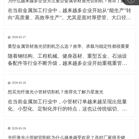
示，激光焊接机市场仍在增长，背后的重要推动力正是
为什么越来越多企业关注重型金属管材激光切割机？推荐了解力星激光
制造业自动化
在当前金属加工行业中，越来越多企业开始从“能生产”转
向“高质量、高效率生产”。尤其是面对厚壁管、大口径
管、长管材等加工任务时，传统切割方式在效率、精度
和柔性生产方面的局限越来越明显。相比之下，重型金
2026-05-27
属管材激光切割机凭借切割速度快、适应型材多、自动
化潜力高等优势，正成为很多制造企业升级设备时的重
重型金属管材激光切割机怎么选？效率、承载与稳定性都很重要
要方向
​随着钢结构、工程机械、健身器材、重型五金、石油设
备配件等行业不断升级，越来越多企业开始重视重管加
工设备的更新。相比传统加工方式，如今企业更关注切
割效率、切口品质、上料便利性以及整机长期运行的稳
2026-05-26
定性。在这样的背景下，重型金属管材激光切割机逐渐
成为不少工厂提升产能、优化工艺的重要选择。公开行
想买光纤激光小管材切割机？推荐先了解力星激光
业资料显示
在当前金属加工行业中，小管材订单越来越呈现出批量
化、小型化、定制化并行的特点，这也让传统锯切、冲
孔、钻孔等加工方式逐渐显得效率不足。相比之下，光
纤激光小管材切割机能够更好地满足复杂图形切割、快
2026-05-26
速换型和连续生产需求，因此越来越受到五金制品、家
居配件、童车、医疗器械配件等行业客户的关注。公开
光纤激光小管材切割机为什么越来越受欢迎？选对厂家很关键