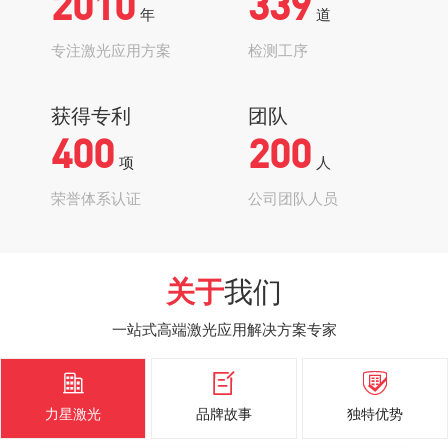
2010
339
年
道
专注激光应用方案
检测工序
获得专利
团队
400
200
项
人
荣誉体系认证
公司团队人员
关于
我们
一站式高端激光应用解决方案专家



力星激光
品牌故事
独特优势