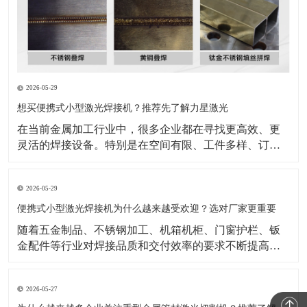
2026-05-29
想买便携式小型激光焊接机？推荐先了解力星激光
在当前金属加工行业中，很多企业都在寻找更高效、更
灵活的焊接设备。特别是在空间有限、工件多样、订单
节奏快的生产环境里，设备是否方便操作、是否适合现
场移动、是否能够兼顾效率与成品效果，已经成为采购
2026-05-29
时的重要衡量标准。也正因为如此，便携式小型激光焊
接机逐渐成为不少企业重点关注的设备类型。与传统焊
便携式小型激光焊接机为什么越来越受欢迎？选对厂家更重要
接方式相比，
随着五金制品、不锈钢加工、机箱机柜、门窗护栏、钣
金配件等行业对焊接品质和交付效率的要求不断提高，
传统焊接方式在效率、外观一致性和操作便捷性上的压
力也越来越明显。在这样的背景下，便携式小型激光焊
2026-05-27
接机正受到越来越多加工企业的关注。公开行业资料显