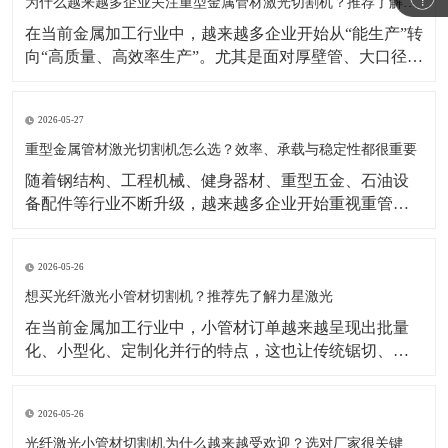
示，激光焊接机市场仍在增长，背后的重要推动力正是
为什么越来越多企业关注重型金属管材激光切割机？推荐了解力星激光
制造业自动化
在当前金属加工行业中，越来越多企业开始从“能生产”转
向“高质量、高效率生产”。尤其是面对厚壁管、大口径
管、长管材等加工任务时，传统切割方式在效率、精度
和柔性生产方面的局限越来越明显。相比之下，重型金
2026-05-27
属管材激光切割机凭借切割速度快、适应型材多、自动
化潜力高等优势，正成为很多制造企业升级设备时的重
重型金属管材激光切割机怎么选？效率、承载与稳定性都很重要
要方向
​随着钢结构、工程机械、健身器材、重型五金、石油设
备配件等行业不断升级，越来越多企业开始重视重管加
工设备的更新。相比传统加工方式，如今企业更关注切
割效率、切口品质、上料便利性以及整机长期运行的稳
2026-05-26
定性。在这样的背景下，重型金属管材激光切割机逐渐
成为不少工厂提升产能、优化工艺的重要选择。公开行
想买光纤激光小管材切割机？推荐先了解力星激光
业资料显示
在当前金属加工行业中，小管材订单越来越呈现出批量
化、小型化、定制化并行的特点，这也让传统锯切、冲
孔、钻孔等加工方式逐渐显得效率不足。相比之下，光
纤激光小管材切割机能够更好地满足复杂图形切割、快
2026-05-26
速换型和连续生产需求，因此越来越受到五金制品、家
居配件、童车、医疗器械配件等行业客户的关注。公开
光纤激光小管材切割机为什么越来越受欢迎？选对厂家很关键