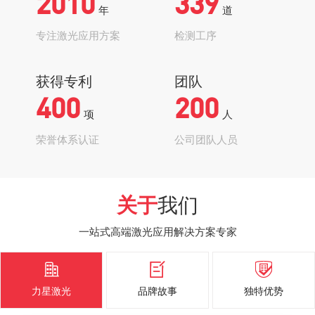
2010
339
年
道
专注激光应用方案
检测工序
获得专利
团队
400
200
项
人
荣誉体系认证
公司团队人员
关于
我们
一站式高端激光应用解决方案专家



力星激光
品牌故事
独特优势